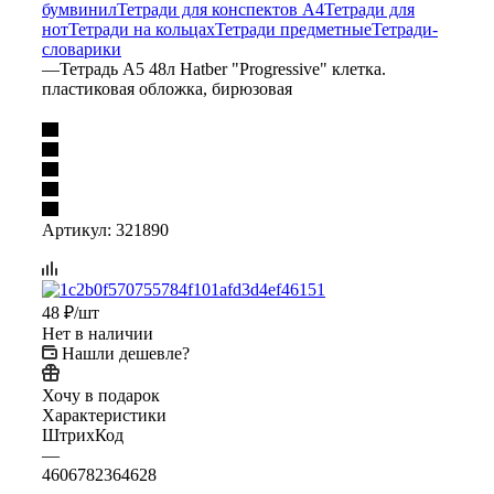
бумвинил
Тетради для конспектов А4
Тетради для
нот
Тетради на кольцах
Тетради предметные
Тетради-
словарики
—
Тетрадь А5 48л Hatber "Progressive" клетка.
пластиковая обложка, бирюзовая
Артикул:
321890
48
₽
/шт
Нет в наличии
Нашли дешевле?
Хочу в подарок
Характеристики
ШтрихКод
—
4606782364628