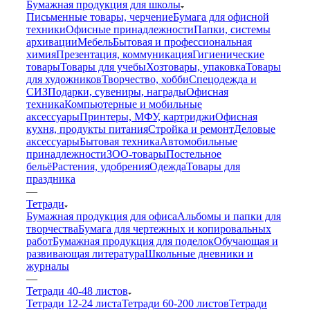
Бумажная продукция для школы
Письменные товары, черчение
Бумага для офисной
техники
Офисные принадлежности
Папки, системы
архивации
Мебель
Бытовая и профессиональная
химия
Презентация, коммуникация
Гигиенические
товары
Товары для учебы
Хозтовары, упаковка
Товары
для художников
Творчество, хобби
Спецодежда и
СИЗ
Подарки, сувениры, награды
Офисная
техника
Компьютерные и мобильные
аксессуары
Принтеры, МФУ, картриджи
Офисная
кухня, продукты питания
Стройка и ремонт
Деловые
аксессуары
Бытовая техника
Автомобильные
принадлежности
ЗОО-товары
Постельное
бельё
Растения, удобрения
Одежда
Товары для
праздника
—
Тетради
Бумажная продукция для офиса
Альбомы и папки для
творчества
Бумага для чертежных и копировальных
работ
Бумажная продукция для поделок
Обучающая и
развивающая литература
Школьные дневники и
журналы
—
Тетради 40-48 листов
Тетради 12-24 листа
Тетради 60-200 листов
Тетради