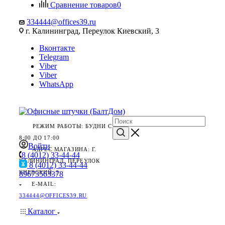
Сравнение товаров
0
334444@offices39.ru
г. Калининград, Переулок Киевский, 3
Вконтакте
Telegram
Viber
Viber
WhatsApp
РЕЖИМ РАБОТЫ: БУДНИ С
8:00 ДО 17:00
Войти
АДРЕС МАГАЗИНА: Г.
8 (4012) 33-44-44
КАЛИНИНГРАД, ПЕРЕУЛОК
8 (4012) 33-44-44
КИЕВСКИЙ, 3
89673563378
E-MAIL:
334444@OFFICES39.RU
Каталог