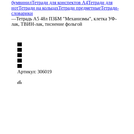
бумвинил
Тетради для конспектов А4
Тетради для
нот
Тетради на кольцах
Тетради предметные
Тетради-
словарики
—
Тетрадь А5 48л ПЗБМ "Механизмы", клетка УФ-
лак, ТВИН-лак, тиснение фольгой
Артикул:
306019