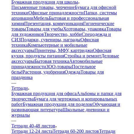
Бумажная продукция для школы
Письменные товары, черчение
Бумага для офисной
техники
Офисные принадлежности
Папки, системы
архивации
Мебель
Бытовая и профессиональная
химия
Презентация, коммуникация
Гигиенические
товары
Товары для учебы
Хозтовары, упаковка
Товары
для художников
Творчество, хобби
Спецодежда и
СИЗ
Подарки, сувениры, награды
Офисная
техника
Компьютерные и мобильные
аксессуары
Принтеры, МФУ, картриджи
Офисная
кухня, продукты питания
Стройка и ремонт
Деловые
аксессуары
Бытовая техника
Автомобильные
принадлежности
ЗОО-товары
Постельное
бельё
Растения, удобрения
Одежда
Товары для
праздника
—
Тетради
Бумажная продукция для офиса
Альбомы и папки для
творчества
Бумага для чертежных и копировальных
работ
Бумажная продукция для поделок
Обучающая и
развивающая литература
Школьные дневники и
журналы
—
Тетради 40-48 листов
Тетради 12-24 листа
Тетради 60-200 листов
Тетради