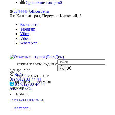
Сравнение товаров
0
334444@offices39.ru
г. Калининград, Переулок Киевский, 3
Вконтакте
Telegram
Viber
Viber
WhatsApp
РЕЖИМ РАБОТЫ: БУДНИ С
8:00 ДО 17:00
Войти
АДРЕС МАГАЗИНА: Г.
8 (4012) 33-44-44
КАЛИНИНГРАД, ПЕРЕУЛОК
8 (4012) 33-44-44
КИЕВСКИЙ, 3
89673563378
E-MAIL:
334444@OFFICES39.RU
Каталог