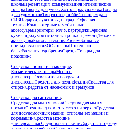
школы
Презентация, коммуникация
Гигиенические
товары
Товары для учебы
Хозтовары, упаковка
Товары
для художников
Творчество, хобби
Спецодежда и
СИЗ
Подарки, сувениры, награды
Офисная
техника
Компьютерные и мобильные
аксессуары
Принтеры, МФУ, картриджи
Офисная
кухня, продукты питания
Стройка и ремонт
Деловые
аксессуары
Бытовая техника
Автомобильные
принадлежности
ЗОО-товары
Постельное
бельё
Растения, удобрения
Одежда
Товары для
праздника
—
Средства чистящие и моющие
Косметические товары
Мыло и
диспенсеры
Освежители воздуха и
диспенсеры
Средства для дезинфекции
Средства для
стирки
Средства от насекомых и грызунов
—
Средства для сантехники
Средства для мытья полов
Средства для мытья
посуды
Средства для мытья стекол и зеркал
Средства
для посудомоечных машин, стиральных машин и
кофемашин
Средства моющие
универсальные
Средства от накипи
Средства по уходу
за коврами и мебелью
Средства чистящие