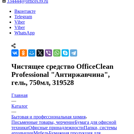
334444@offices39.ru
Вконтакте
Telegram
Viber
Viber
WhatsApp
Чистящее средство OfficeClean
Professional "Антиржавчина",
гель, 750мл, 319528
Главная
—
Каталог
—
Бытовая и профессиональная химия
Письменные товары, черчение
Бумага для офисной
техники
Офисные принадлежности
Папки, системы
архивации
Мебель
Бумажная продукция для