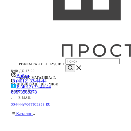
РЕЖИМ РАБОТЫ: БУДНИ С
8:00 ДО 17:00
Войти
АДРЕС МАГАЗИНА: Г.
8 (4012) 33-44-44
КАЛИНИНГРАД, ПЕРЕУЛОК
8 (4012) 33-44-44
КИЕВСКИЙ, 3
89673563378
E-MAIL:
334444@OFFICES39.RU
Каталог