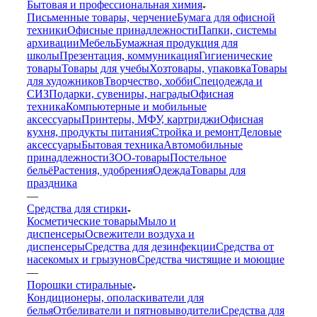
Бытовая и профессиональная химия
Письменные товары, черчение
Бумага для офисной
техники
Офисные принадлежности
Папки, системы
архивации
Мебель
Бумажная продукция для
школы
Презентация, коммуникация
Гигиенические
товары
Товары для учебы
Хозтовары, упаковка
Товары
для художников
Творчество, хобби
Спецодежда и
СИЗ
Подарки, сувениры, награды
Офисная
техника
Компьютерные и мобильные
аксессуары
Принтеры, МФУ, картриджи
Офисная
кухня, продукты питания
Стройка и ремонт
Деловые
аксессуары
Бытовая техника
Автомобильные
принадлежности
ЗОО-товары
Постельное
бельё
Растения, удобрения
Одежда
Товары для
праздника
—
Средства для стирки
Косметические товары
Мыло и
диспенсеры
Освежители воздуха и
диспенсеры
Средства для дезинфекции
Средства от
насекомых и грызунов
Средства чистящие и моющие
—
Порошки стиральные
Кондиционеры, ополаскиватели для
белья
Отбеливатели и пятновыводители
Средства для