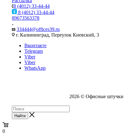
Рассылка
8 (4012) 33-44-44
8 (4012) 33-44-44
89673563378
334444@offices39.ru
г. Калининград, Переулок Киевский, 3
Вконтакте
Telegram
Viber
Viber
WhatsApp
2026 © Офисные штучки
Найти
0