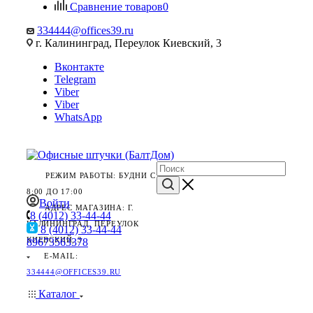
Сравнение товаров
0
334444@offices39.ru
г. Калининград, Переулок Киевский, 3
Вконтакте
Telegram
Viber
Viber
WhatsApp
РЕЖИМ РАБОТЫ: БУДНИ С
8:00 ДО 17:00
Войти
АДРЕС МАГАЗИНА: Г.
8 (4012) 33-44-44
КАЛИНИНГРАД, ПЕРЕУЛОК
8 (4012) 33-44-44
КИЕВСКИЙ, 3
89673563378
E-MAIL:
334444@OFFICES39.RU
Каталог