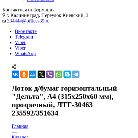
Контактная информация
г. Калининград, Переулок Киевский, 3
334444@offices39.ru
Вконтакте
Telegram
Viber
Viber
WhatsApp
Лоток д/бумаг горизонтальный
"Дельта", А4 (315х250х60 мм),
прозрачный, ЛТГ-30463
235592/351634
Главная
—
Каталог