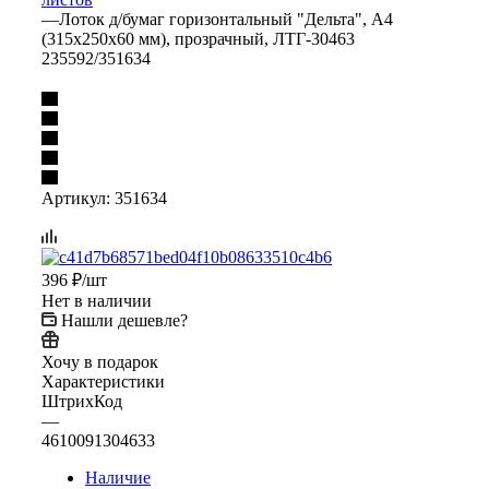
—
Лоток д/бумаг горизонтальный "Дельта", А4
(315х250х60 мм), прозрачный, ЛТГ-30463
235592/351634
Артикул:
351634
396
₽
/шт
Нет в наличии
Нашли дешевле?
Хочу в подарок
Характеристики
ШтрихКод
—
4610091304633
Наличие