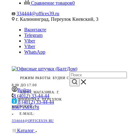
Сравнение товаров
0
334444@offices39.ru
г. Калининград, Переулок Киевский, 3
Вконтакте
Telegram
Viber
Viber
WhatsApp
РЕЖИМ РАБОТЫ: БУДНИ С
8:00 ДО 17:00
Войти
АДРЕС МАГАЗИНА: Г.
8 (4012) 33-44-44
КАЛИНИНГРАД, ПЕРЕУЛОК
8 (4012) 33-44-44
КИЕВСКИЙ, 3
89673563378
E-MAIL:
334444@OFFICES39.RU
Каталог