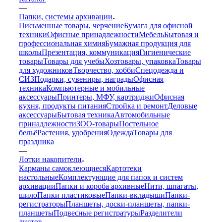
—
Папки, системы архивации
Письменные товары, черчение
Бумага для офисной
техники
Офисные принадлежности
Мебель
Бытовая и
профессиональная химия
Бумажная продукция для
школы
Презентация, коммуникация
Гигиенические
товары
Товары для учебы
Хозтовары, упаковка
Товары
для художников
Творчество, хобби
Спецодежда и
СИЗ
Подарки, сувениры, награды
Офисная
техника
Компьютерные и мобильные
аксессуары
Принтеры, МФУ, картриджи
Офисная
кухня, продукты питания
Стройка и ремонт
Деловые
аксессуары
Бытовая техника
Автомобильные
принадлежности
ЗОО-товары
Постельное
бельё
Растения, удобрения
Одежда
Товары для
праздника
—
Лотки накопители
Карманы самоклеющиеся
Картотеки
настольные
Комплектующие для папок и систем
архивации
Папки и короба архивные
Нити, шпагаты,
шило
Папки пластиковые
Папки-вкладыши
Папки-
регистраторы
Планшеты, доски-планшеты, папки-
планшеты
Подвесные регистратуры
Разделители
листов