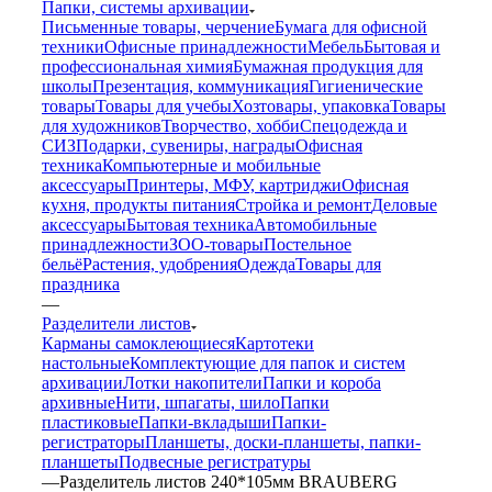
Папки, системы архивации
Письменные товары, черчение
Бумага для офисной
техники
Офисные принадлежности
Мебель
Бытовая и
профессиональная химия
Бумажная продукция для
школы
Презентация, коммуникация
Гигиенические
товары
Товары для учебы
Хозтовары, упаковка
Товары
для художников
Творчество, хобби
Спецодежда и
СИЗ
Подарки, сувениры, награды
Офисная
техника
Компьютерные и мобильные
аксессуары
Принтеры, МФУ, картриджи
Офисная
кухня, продукты питания
Стройка и ремонт
Деловые
аксессуары
Бытовая техника
Автомобильные
принадлежности
ЗОО-товары
Постельное
бельё
Растения, удобрения
Одежда
Товары для
праздника
—
Разделители листов
Карманы самоклеющиеся
Картотеки
настольные
Комплектующие для папок и систем
архивации
Лотки накопители
Папки и короба
архивные
Нити, шпагаты, шило
Папки
пластиковые
Папки-вкладыши
Папки-
регистраторы
Планшеты, доски-планшеты, папки-
планшеты
Подвесные регистратуры
—
Разделитель листов 240*105мм BRAUBERG