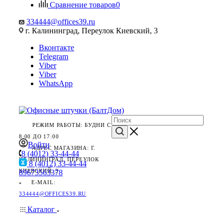
Сравнение товаров
0
334444@offices39.ru
г. Калининград, Переулок Киевский, 3
Вконтакте
Telegram
Viber
Viber
WhatsApp
РЕЖИМ РАБОТЫ: БУДНИ С
8:00 ДО 17:00
Войти
АДРЕС МАГАЗИНА: Г.
8 (4012) 33-44-44
КАЛИНИНГРАД, ПЕРЕУЛОК
8 (4012) 33-44-44
КИЕВСКИЙ, 3
89673563378
E-MAIL:
334444@OFFICES39.RU
Каталог