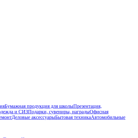
ия
Бумажная продукция для школы
Презентация,
дежда и СИЗ
Подарки, сувениры, награды
Офисная
емонт
Деловые аксессуары
Бытовая техника
Автомобильные