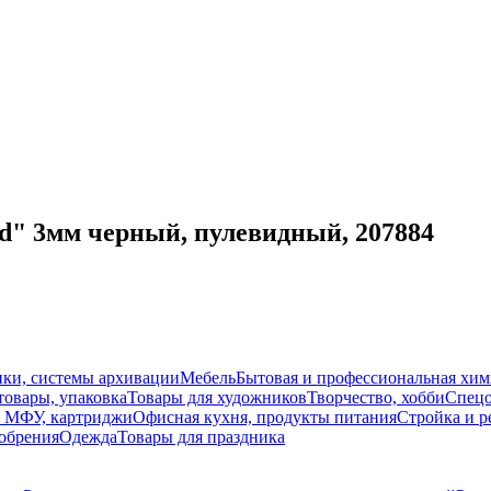
d" 3мм черный, пулевидный, 207884
ки, системы архивации
Мебель
Бытовая и профессиональная хим
товары, упаковка
Товары для художников
Творчество, хобби
Спецо
 МФУ, картриджи
Офисная кухня, продукты питания
Стройка и р
добрения
Одежда
Товары для праздника