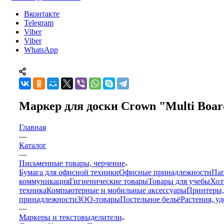
Вконтакте
Telegram
Viber
Viber
WhatsApp
Маркер для доски Crown "Multi Boar
Главная
—
Каталог
—
Письменные товары, черчение
Бумага для офисной техники
Офисные принадлежности
Пап
коммуникация
Гигиенические товары
Товары для учебы
Хоз
техника
Компьютерные и мобильные аксессуары
Принтеры,
принадлежности
ЗОО-товары
Постельное бельё
Растения, у
—
Маркеры и текстовыделители