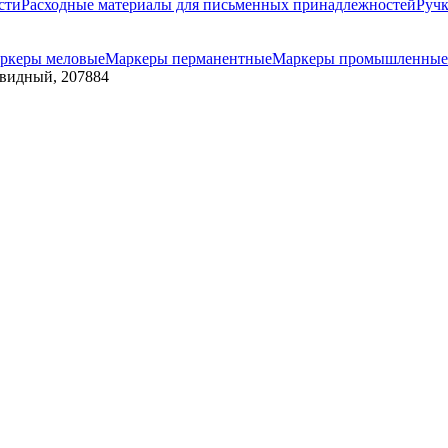
сти
Расходные материалы для письменных принадлежностей
Руч
ркеры меловые
Маркеры перманентные
Маркеры промышленные
евидный, 207884