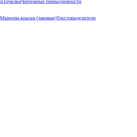
ки
Точилки
Чертежные принадлежности
Маркеры-краски (лаковые)
Текстовыделители