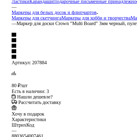
Ластики
Карандаши
Подарочные письменные принадлежно
—
Маркеры для белых досок и флипчартов
Маркеры для скетчинга
Маркеры для хобби и творчества
Ма
—
Маркер для доски Crown "Multi Board" 3мм черный, пул
Артикул:
207884
80
₽
/шт
Есть в наличии
: 3
Нашли дешевле?
Рассчитать доставку
Хочу в подарок
Характеристики
ШтрихКод
—
8803654007461