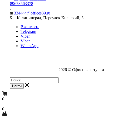
89673563378
334444@offices39.ru
г. Калининград, Переулок Киевский, 3
Вконтакте
Telegram
Viber
Viber
WhatsApp
2026 © Офисные штучки
Найти
0
0