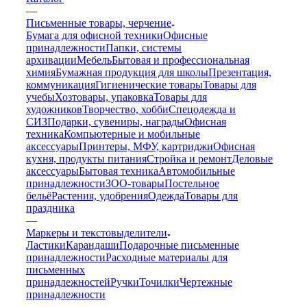
—
Письменные товары, черчение
Бумага для офисной техники
Офисные
принадлежности
Папки, системы
архивации
Мебель
Бытовая и профессиональная
химия
Бумажная продукция для школы
Презентация,
коммуникация
Гигиенические товары
Товары для
учебы
Хозтовары, упаковка
Товары для
художников
Творчество, хобби
Спецодежда и
СИЗ
Подарки, сувениры, награды
Офисная
техника
Компьютерные и мобильные
аксессуары
Принтеры, МФУ, картриджи
Офисная
кухня, продукты питания
Стройка и ремонт
Деловые
аксессуары
Бытовая техника
Автомобильные
принадлежности
ЗОО-товары
Постельное
бельё
Растения, удобрения
Одежда
Товары для
праздника
—
Маркеры и текстовыделители
Ластики
Карандаши
Подарочные письменные
принадлежности
Расходные материалы для
письменных
принадлежностей
Ручки
Точилки
Чертежные
принадлежности
—