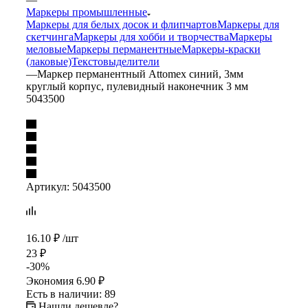
Маркеры промышленные
Маркеры для белых досок и флипчартов
Маркеры для
скетчинга
Маркеры для хобби и творчества
Маркеры
меловые
Маркеры перманентные
Маркеры-краски
(лаковые)
Текстовыделители
—
Маркер перманентный Attomex синий, 3мм
круглый корпус, пулевидный наконечник 3 мм
5043500
Артикул:
5043500
16.10
₽
/шт
23
₽
-
30
%
Экономия
6.90
₽
Есть в наличии
: 89
Нашли дешевле?