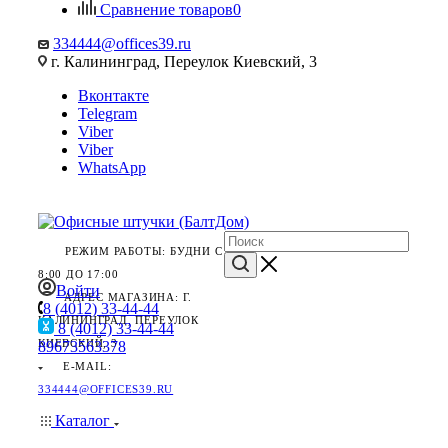
Сравнение товаров
0
334444@offices39.ru
г. Калининград, Переулок Киевский, 3
Вконтакте
Telegram
Viber
Viber
WhatsApp
РЕЖИМ РАБОТЫ: БУДНИ С
8:00 ДО 17:00
Войти
АДРЕС МАГАЗИНА: Г.
8 (4012) 33-44-44
КАЛИНИНГРАД, ПЕРЕУЛОК
8 (4012) 33-44-44
КИЕВСКИЙ, 3
89673563378
E-MAIL:
334444@OFFICES39.RU
Каталог