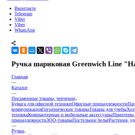
Вконтакте
Telegram
Viber
Viber
WhatsApp
Ручка шариковая Greenwich Line "Ha
Главная
—
Каталог
—
Письменные товары, черчение
Бумага для офисной техники
Офисные принадлежности
Пап
коммуникация
Гигиенические товары
Товары для учебы
Хоз
техника
Компьютерные и мобильные аксессуары
Принтеры,
принадлежности
ЗОО-товары
Постельное бельё
Растения, у
—
Ручки