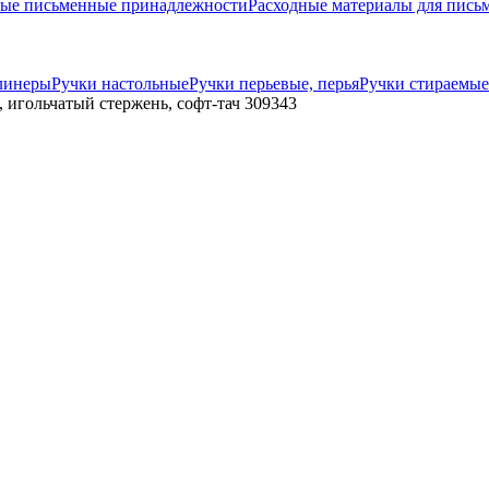
ые письменные принадлежности
Расходные материалы для пис
линеры
Ручки настольные
Ручки перьевые, перья
Ручки стираемые
, игольчатый стержень, софт-тач 309343