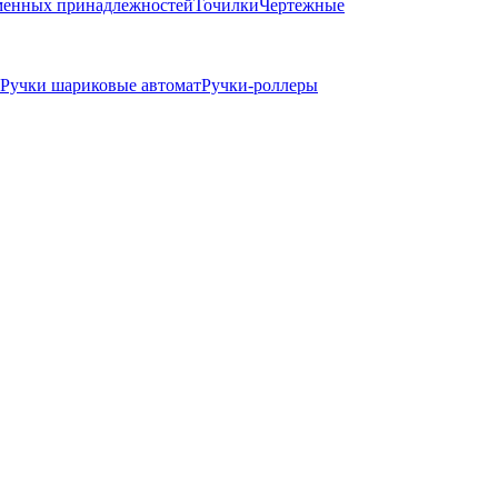
ьменных принадлежностей
Точилки
Чертежные
Ручки шариковые автомат
Ручки-роллеры