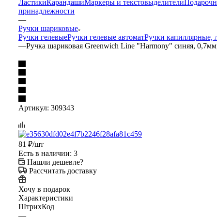
Ластики
Карандаши
Маркеры и текстовыделители
Подарочн
принадлежности
—
Ручки шариковые
Ручки гелевые
Ручки гелевые автомат
Ручки капиллярные, 
—
Ручка шариковая Greenwich Line "Harmony" синяя, 0,7мм
Артикул:
309343
81
₽
/шт
Есть в наличии
: 3
Нашли дешевле?
Рассчитать доставку
Хочу в подарок
Характеристики
ШтрихКод
—