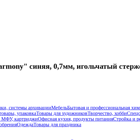
rmony" синяя, 0,7мм, игольчатый стерже
ки, системы архивации
Мебель
Бытовая и профессиональная хим
товары, упаковка
Товары для художников
Творчество, хобби
Спецо
 МФУ, картриджи
Офисная кухня, продукты питания
Стройка и р
добрения
Одежда
Товары для праздника