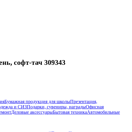
нь, софт-тач 309343
ия
Бумажная продукция для школы
Презентация,
дежда и СИЗ
Подарки, сувениры, награды
Офисная
емонт
Деловые аксессуары
Бытовая техника
Автомобильные